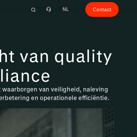
NL
Contact
t van quality
liance
t waarborgen van veiligheid, naleving
rbetering en operationele efficiëntie.