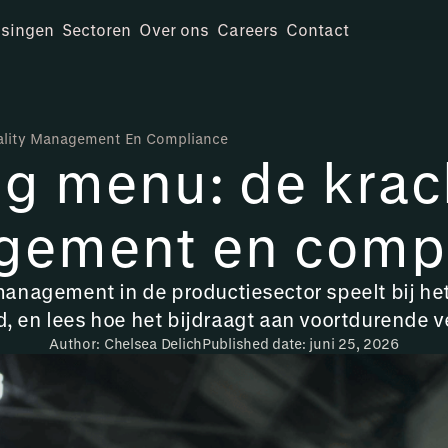
singen
Sectoren
Over ons
Careers
Contact
ality Management En Compliance
g menu: de krach
ement en comp
smanagement in de productiesector speelt bij he
 en lees hoe het bijdraagt aan voortdurende ve
Author: Chelsea Delich
Published date: juni 25, 2026