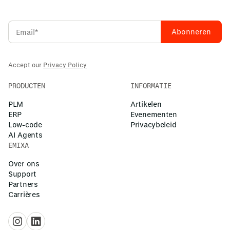
met niemand worden gedeeld en niet worden gebruikt om
de modellen te trainen.
Accept our
Privacy Policy
PRODUCTEN
INFORMATIE
PLM
Artikelen
ERP
Evenementen
Low-code
Privacybeleid
AI Agents
EMIXA
Over ons
Support
Partners
Carrières