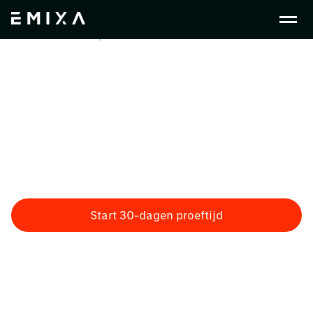
Nl Nl
Plm
Keyshot
Keyshot 3D
visualitsatie software
3D‑visualisaties kosten vaak tijd en geven niet altijd
een realistisch beeld. Met KeyShot werk je direct met
materialen zoals kunststof, glas en metaal, waardoor je
snel ziet hoe je product eruitziet en presteert, nog vóór
productie.
Start 30-dagen proeftijd