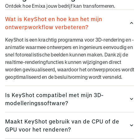
Ontdek hoe Emixa jouw bedrijf kan transformeren.
Wat is KeyShot en hoe kan het mijn
ontwerpworkflow verbeteren?
KeyShot is een krachtig programma voor 3D-rendering en -
animatie waarmee ontwerpers en ingenieurs eenvoudig en
snel fotorealistische beelden kunnen maken. Dankzij de
realtime-renderingfuncties kunnen wijzigingen direct
worden gevisualiseerd, waardoor het ontwerpproces wordt
geoptimaliseerd en de besluitvorming wordt versneld.
Is KeyShot compatibel met mijn 3D-
modelleringssoftware?
KeyShot ondersteunt een breed scala aan 3D-
Maakt KeyShot gebruik van de CPU of de
bestandsformaten, waardoor compatibiliteit met de
GPU voor het renderen?
meeste gangbare 3D-modelleringsprogramma’s is
gewaarborgd. Dankzij deze uitgebreide compatibiliteit kan