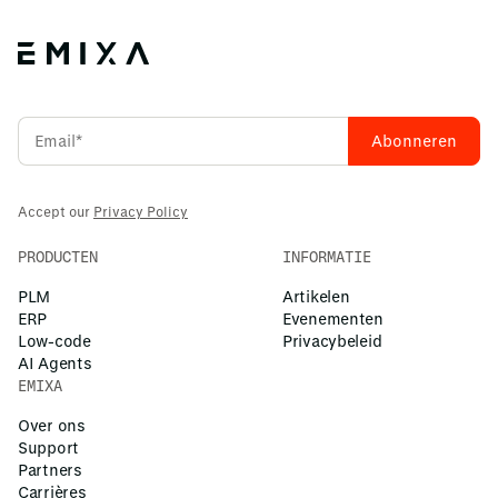
pagina in te vullen, hetzij door ons een e-mail te sturen of
tegelijkertijd op zoek zijn naar een toekomstbestendig
ons te bellen. Wij staan klaar om je te helpen bij het
platform dat zich aanpast aan veranderende behoeften.
verkennen van licentiemogelijkheden, het regelen van een
demonstratie op maat of het verkrijgen van een
proefversie, zodat jouw team direct aan de slag kan met
NX CAD. Daarnaast bieden wij trainingen en
ondersteuning om een soepele implementatie te
garanderen.
Accept our
Privacy Policy
PRODUCTEN
INFORMATIE
PLM
Artikelen
ERP
Evenementen
Low-code
Privacybeleid
AI Agents
EMIXA
Over ons
Support
Partners
Carrières