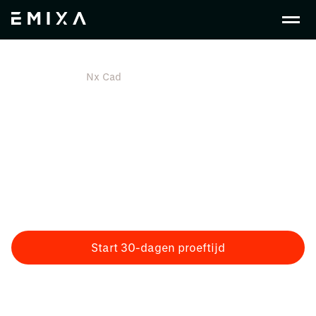
Nl Nl
Plm
Nx Cad
NX CAD Design Software
Complexe producten vragen om nauwkeurige
ontwerpdata en stabiele tooling. Siemens NX CAD
Software ondersteunt engineeringteams bij
geavanceerd 3D-ontwerp zonder vertragingen of
handmatige workarounds. Zo werk je sneller van
ontwerp naar productie.
Start 30-dagen proeftijd