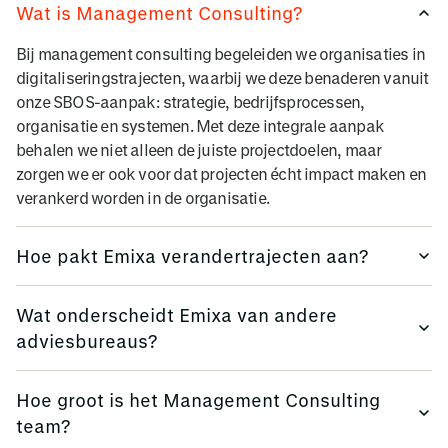
Wat is Management Consulting?
Bij management consulting begeleiden we organisaties in
digitaliseringstrajecten, waarbij we deze benaderen vanuit
onze SBOS-aanpak: strategie, bedrijfsprocessen,
organisatie en systemen. Met deze integrale aanpak
behalen we niet alleen de juiste projectdoelen, maar
zorgen we er ook voor dat projecten écht impact maken en
verankerd worden in de organisatie.
Hoe pakt Emixa verandertrajecten aan?
Grote veranderingen, zoals de implementatie van nieuwe
Wat onderscheidt Emixa van andere
systemen, procesverbeteringen of productlanceringen,
adviesbureaus?
hebben impact op de organisatie. Verandermanagement zit
daarom verankerd in elke Emixa-rol: niet alleen bij onze
Vergeet langdradige rapporten en vage aanbevelingen.
project- en programmamanagers, maar ook bij onze
Hoe groot is het Management Consulting
Onze management consultants
werken rechtstreeks
inhoudelijke specialisten. Bij grote trajecten stellen we
team?
samen met jouw team, schouder aan schouder
. We
bovendien een individuele changemanager voor, die