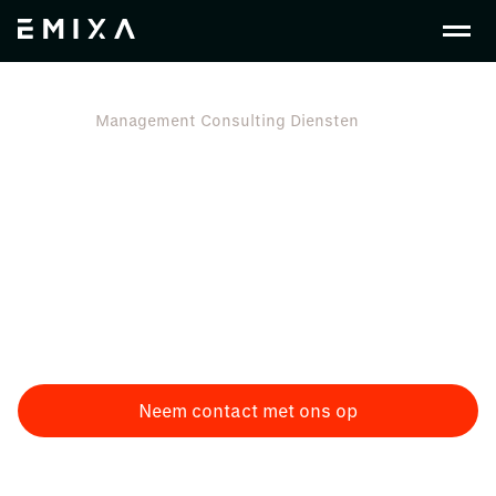
Nl Nl
Management Consulting Diensten
Management Consulting:
van strategie naar
uitvoering
Hoe realiseer je strategische doelen in een snel veranderende
markt? Wij helpen je slimme keuzes te maken voor vandaag én
morgen en vertalen strategie naar concrete actie.
Neem contact met ons op