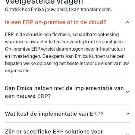
Veelgestelde vragen
Ontdek hoe Emixa jouw bedrijf kan transformeren.
Is een ERP on-premise of in de cloud?
ERP in de cloud is een flexibele, schaalbare oplossing
waarmee u uw activiteiten eenvoudig kunt stroomlijnen.
On-premise ERP vereist daarentegen meer infrastructuur
en investeringen. De experts van Emixa kunnen u helpen
bepalen welke oplossing het beste is voor de eisen van uw
organisatie.
Kan Emixa helpen met de implementatie van
een nieuwe ERP?
Emixa heeft meer dan 30 jaar ervaring in het helpen van
Wat kost de implementatie van ERP?
organisaties bij het selecteren, kopen en implementeren
van ERP. Daarnaast leveren wij alle diensten van design tot
Dit varieert afhankelijk van factoren zoals de complexiteit
implementatie en beheer van uw oplossing.
Zijn er specifieke ERP solutions voor
van het systeem, de grootte van het bedrijf, de