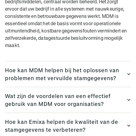
bedrijfsmiddelen, centraal worden beheerd. Het zorgt
ervoor dat uw bedrijf in alle systemen met nauwkeurige,
consistente en betrouwbare gegevens werkt. MDM is
essentieel omdat het de basis vormt voor operationele
uitmuntendheid, kostbare gegevensfouten vermindert en
zelfverzekerde, datagestuurde besluitvorming mogelijk
maakt.
Hoe kan MDM helpen bij het oplossen van
problemen met vervuilde stamgegevens?
MDM identificeert, zuivert en harmoniseert inconsistente
Wat zijn de voordelen van een effectief
of dubbele gegevens. Het zorgt automatisch voor
gebruik van MDM voor organisaties?
afstemming van records tussen systemen, voorkomt
versnippering en garandeert dat iedereen met dezelfde
Met effectief Master Data Management beschikken
betrouwbare bron werkt. Dit bespaart niet alleen tijd en
Hoe kan Emixa helpen de kwaliteit van de
organisaties over duidelijke en betrouwbare gegevens
voorkomt dubbel werk, maar verhoogt ook de efficiëntie en
stamgegevens te verbeteren?
waarop ze daadwerkelijk kunnen vertrouwen. Het maakt
de klanttevredenheid dankzij zuiverdere, betrouwbaardere