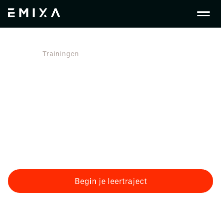
Nl Nl
Trainingen
Training en ontwikkeling
voor jouw organisatie
Training is essentieel voor een succesvolle
implementatie. We helpen teams om nieuwe systemen
en processen goed te begrijpen, zodat de overgang
soepel verloopt en medewerkers effectief kunnen
werken met de nieuwe werkwijze.
Begin je leertraject