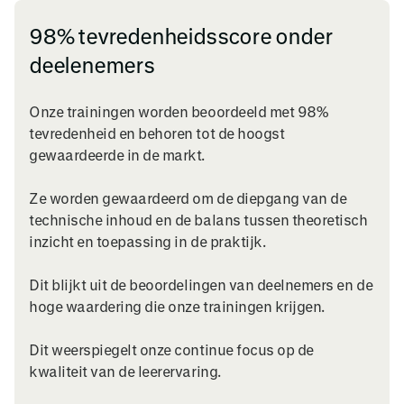
SIMCENTER 3D
Bekijk de training
98% tevredenheidsscore onder
deelenemers
Simcenter Multi-Step Non-Linear Training
ONLINE
Onze trainingen worden beoordeeld met 98%
SIMCENTER 3D
tevredenheid en behoren tot de hoogst
Bekijk de training
gewaardeerde in de markt.
Simcenter Response Dynamics Training
Ze worden gewaardeerd om de diepgang van de
ONLINE
technische inhoud en de balans tussen theoretisch
SIMCENTER 3D
inzicht en toepassing in de praktijk.
Bekijk de training
Dit blijkt uit de beoordelingen van deelnemers en de
Geometrical Tolerancing Foundation Training
hoge waardering die onze trainingen krijgen.
UNITED KINGDOM
SIMCENTER 3D
Dit weerspiegelt onze continue focus op de
Bekijk de training
kwaliteit van de leerervaring.