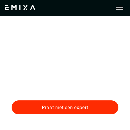
Elektronica &
Halfgeleiders
In elektronica en semiconductors vragen snelheid
en complexiteit om samenhang tussen systemen
en data. Door PLM, ERP en low-code te verbinden
ontstaat één digitale thread met beter inzicht,
samenwerking en controle.
Praat met een expert