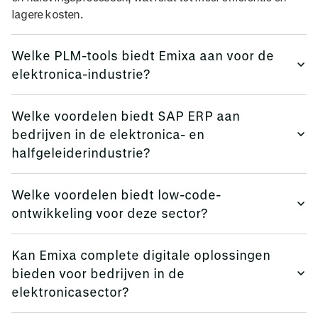
lagere kosten.
Welke PLM-tools biedt Emixa aan voor de
elektronica-industrie?
Wij bieden Siemens-oplossingen zoals NX, Teamcenter en
Welke voordelen biedt SAP ERP aan
Simcenter aan om productlevenscycli effectief te beheren.
bedrijven in de elektronica- en
halfgeleiderindustrie?
SAP S/4HANA integreert de belangrijkste
Welke voordelen biedt low-code-
bedrijfsprocessen en biedt realtime inzichten en betere
ontwikkeling voor deze sector?
besluitvorming.
Low-code-platforms maken snelle applicatieontwikkeling
Kan Emixa complete digitale oplossingen
mogelijk en bevorderen procesautomatisering en
bieden voor bedrijven in de
innovatie.
elektronicasector?