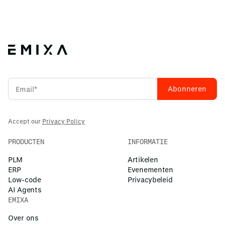
Ja, wij bieden een uitgebreid dienstenaanbod, waaronder
advies, software-implementatie en data-analyse,
afgestemd op jouw behoeften.
Accept our
Privacy Policy
PRODUCTEN
INFORMATIE
PLM
Artikelen
ERP
Evenementen
Low-code
Privacybeleid
AI Agents
EMIXA
Over ons