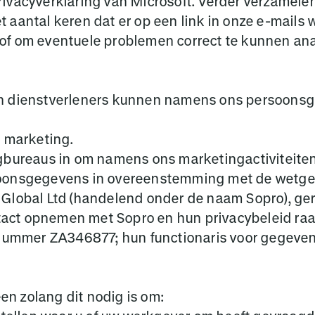
rivacyverklaring van Microsoft. Verder verzamele
het aantal keren dat er op een link in onze e-mail
of om eventuele problemen correct te kunnen ana
en dienstverleners kunnen namens ons persoonsg
e marketing.
bureaus in om namens ons marketingactiviteiten ui
soonsgegevens in overeenstemming met de wetgev
Global Ltd (handelend onder de naam Sopro), gere
ct opnemen met Sopro en hun privacybeleid raadp
enummer ZA346877; hun functionaris voor gegeven
n zolang dit nodig is om: