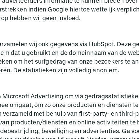
adverteerders informatie te kunnen bieden over 
trekken indien Google hiertoe wettelijk verplicht
op hebben wij geen invloed.
verzamelen wij ook gegevens via HubSpot. Deze g
eem dat u gebruikt en de domeinnaam van de webs
ieken om het surfgedrag van onze bezoekers te a
ren. De statistieken zijn volledig anoniem.
 Microsoft Advertising om via gedragsstatistieke
mee omgaat, om zo onze producten en diensten te
verzameld met behulp van first-party- en third-
van producten/diensten en online activiteiten t
udebestrijding, beveiliging en advertenties. Ga v