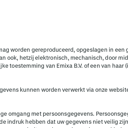
singen
Sectoren
Over ons
Careers
Contact
e mag worden gereproduceerd, opgeslagen in een
an ook, hetzij elektronisch, mechanisch, door mi
ijke toestemming van Emixa B.V. of een van haar 
egevens kunnen worden verwerkt via onze websi
ldige omgang met persoonsgegevens. Persoonsg
de indruk hebben dat uw gegevens niet veilig zijn 