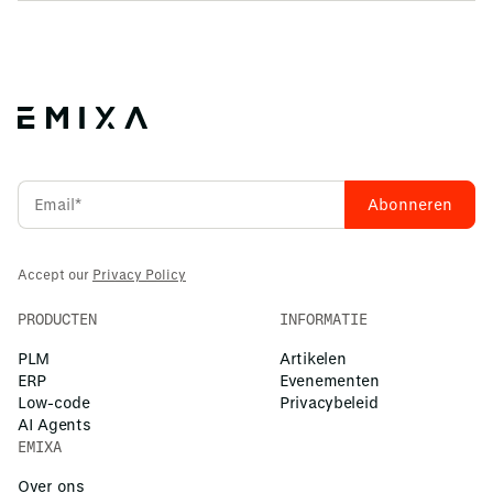
Je kunt Tecnomatix Process Simulate aanschaffen door
industriële machinebouw en nog veel meer. Elke sector die
rechtstreeks contact met ons op te nemen, hetzij door het
te maken heeft met complexe productieprocessen en die
formulier op deze pagina in te vullen, ons een e-mail te
de productie-efficiëntie wil optimaliseren, kan aanzienlijke
sturen of ons te bellen. Wij staan klaar om je te helpen bij
voordelen behalen door gebruik te maken van deze
het verkennen van licentiemogelijkheden, het regelen van
simulatietool.
een demonstratie op maat of het verkrijgen van een
proefversie, zodat jouw team direct aan de slag kan met
Tecnomatix Process Simulate. Daarnaast bieden wij
training en ondersteuning om een soepele implementatie
te garanderen.
Accept our
Privacy Policy
PRODUCTEN
INFORMATIE
PLM
Artikelen
ERP
Evenementen
Low-code
Privacybeleid
AI Agents
EMIXA
Over ons