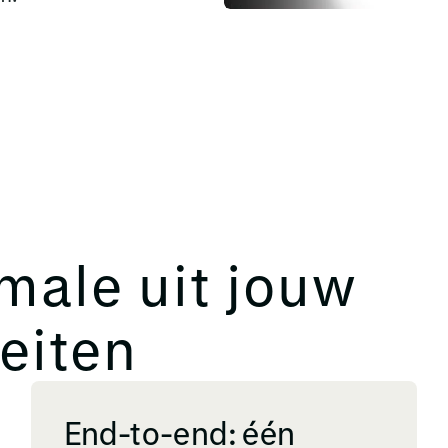
male uit jouw
teiten
End-to-end: één