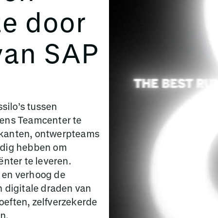
ze door
 van SAP
silo’s tussen
mens Teamcenter te
ikanten, ontwerpteams
nodig hebben om
ënter te leveren.
 en verhoog de
n digitale draden van
oeften, zelfverzekerde
n.