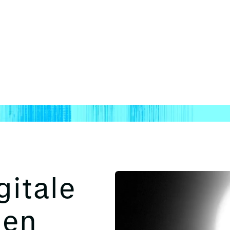
en met vertrouwen innovatie te stimuleren.
gitale
 en